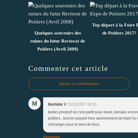
Top départ à la Foire
Quelques souvenirs des
de Poitiers 2017!
ruines du futur Rectorat de
Poitiers (Avril 2008)
Commenter cet article
Ajouter un commentaire
M
Mathilde V
15/11/2007 18:15
belles photos!! et c'est partit pour durer, demain enco
poitiers...tout en payant mon abonnement de train! la 
s'arranger pour le bien de tous.
Répondre