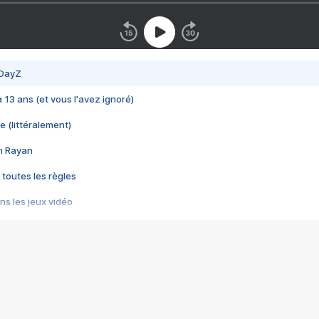
 DayZ
 a 13 ans (et vous l'avez ignoré)
e (littéralement)
im Rayan
 toutes les règles
s les jeux vidéo
us choquant de Rockstar ? - Le scandale BULLY
e plus moche de Steam
du RÊVE tourne au CAUCHEMAR
pendant 8 heures