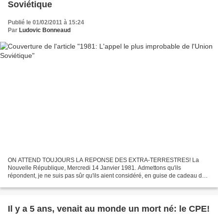
Soviétique
Publié le 01/02/2011 à 15:24
Par
Ludovic Bonneaud
ON ATTEND TOUJOURS LA REPONSE DES EXTRA-TERRESTRES! La
Nouvelle République, Mercredi 14 Janvier 1981. Admettons qu'ils
répondent, je ne suis pas sûr qu'ils aient considéré, en guise de cadeau de
réponse, un portrait de Brejnev comme un message de paix......
Il y a 5 ans, venait au monde un mort né: le CPE!