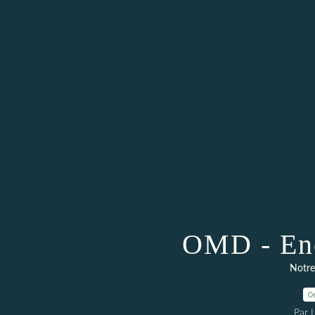
OMD - Eno
Notre
0
Par 