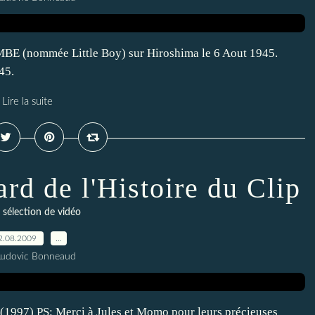
MBE (nommée Little Boy) sur Hiroshima le 6 Aout 1945.
45.
Lire la suite
ard de l'Histoire du Clip
 sélection de vidéo
2.08.2009
…
Ludovic Bonneaud
) PS: Merci à Jules et Momo pour leurs précieuses