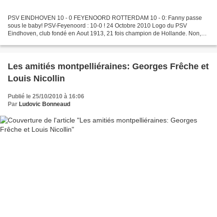
PSV EINDHOVEN 10 - 0 FEYENOORD ROTTERDAM 10 - 0: Fanny passe
sous le baby! PSV-Feyenoord : 10-0 ! 24 Octobre 2010 Logo du PSV
Eindhoven, club fondé en Aout 1913, 21 fois champion de Hollande. Non,
non, vous ne rêvez pas ! Dimanche, le PSV Eindhoven a...
Les amitiés montpelliéraines: Georges Frêche et
Louis Nicollin
Publié le 25/10/2010 à 16:06
Par
Ludovic Bonneaud