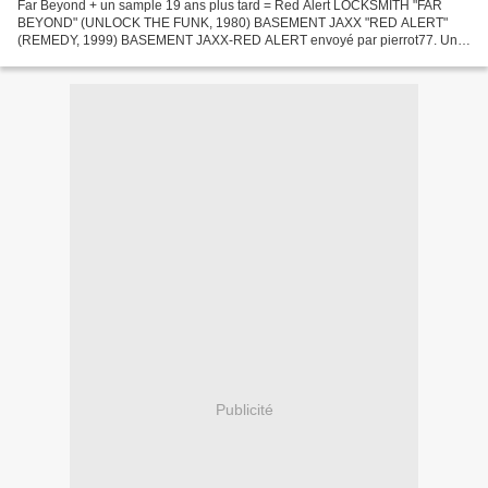
Far Beyond + un sample 19 ans plus tard = Red Alert LOCKSMITH "FAR
BEYOND" (UNLOCK THE FUNK, 1980) BASEMENT JAXX "RED ALERT"
(REMEDY, 1999) BASEMENT JAXX-RED ALERT envoyé par pierrot77. Un
petit bonus archives de PPP, sur un autre sample, qui me tient...
Publicité