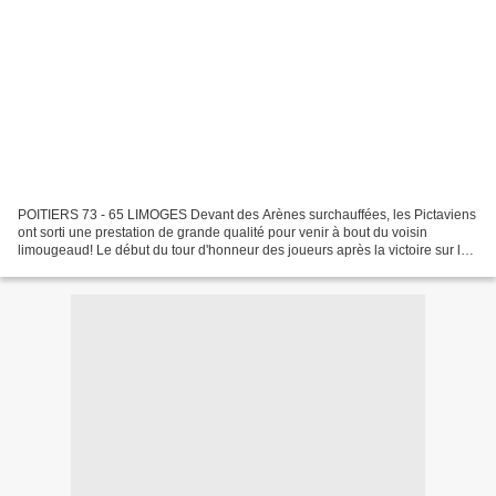
POITIERS 73 - 65 LIMOGES Devant des Arènes surchauffées, les Pictaviens
ont sorti une prestation de grande qualité pour venir à bout du voisin
limougeaud! Le début du tour d'honneur des joueurs après la victoire sur les
Limougeauds, Samedi 30 Octobre...