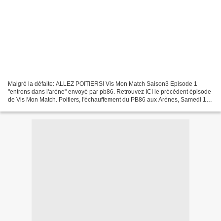
Malgré la défaite: ALLEZ POITIERS! Vis Mon Match Saison3 Episode 1
"entrons dans l'arène" envoyé par pb86. Retrouvez ICI le précédent épisode
de Vis Mon Match. Poitiers, l'échauffement du PB86 aux Arènes, Samedi 16
Octobre 2010, vers 19H45.