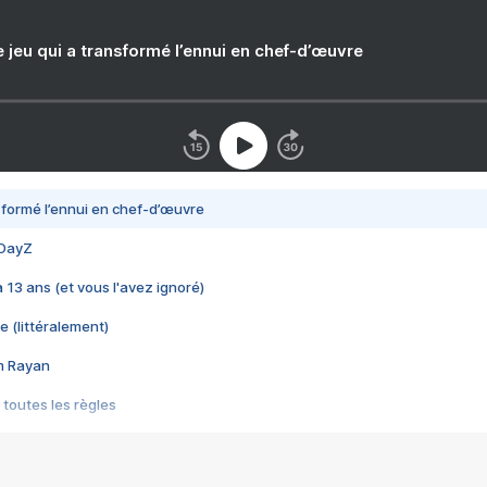
e jeu qui a transformé l’ennui en chef-d’œuvre
nsformé l’ennui en chef-d’œuvre
 DayZ
 a 13 ans (et vous l'avez ignoré)
e (littéralement)
im Rayan
 toutes les règles
s les jeux vidéo
us choquant de Rockstar ? - Le scandale BULLY