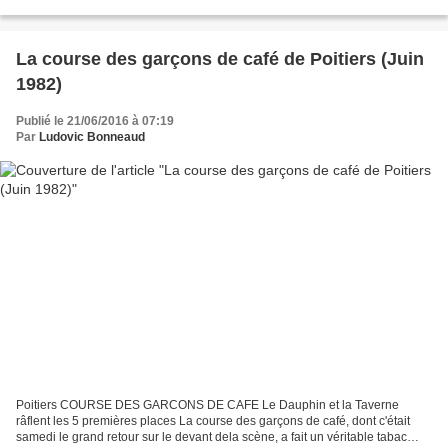
l’Argentine. Une action divine, selon lui....
La course des garçons de café de Poitiers (Juin
1982)
Publié le 21/06/2016 à 07:19
Par
Ludovic Bonneaud
Poitiers COURSE DES GARCONS DE CAFE Le Dauphin et la Taverne
râflent les 5 premières places La course des garçons de café, dont c'était
samedi le grand retour sur le devant dela scène, a fait un véritable tabac