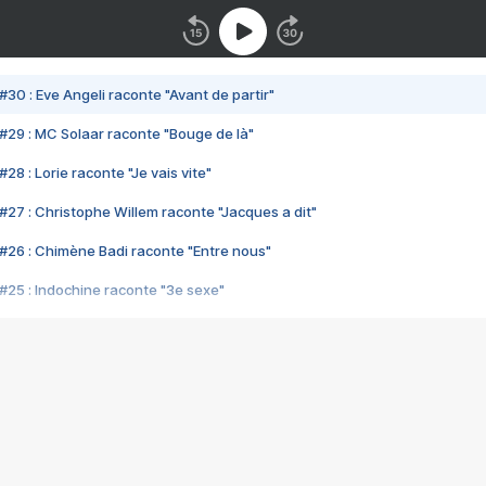
#30 : Eve Angeli raconte "Avant de partir"
#29 : MC Solaar raconte "Bouge de là"
28 : Lorie raconte "Je vais vite"
#27 : Christophe Willem raconte "Jacques a dit"
#26 : Chimène Badi raconte "Entre nous"
#25 : Indochine raconte "3e sexe"
#24 : Zaho raconte "C'est chelou"
#23 : Patrick Bruel raconte "Au café des délices"
#22 : Kyo raconte "Le chemin"
#21 : Nolwenn Leroy raconte "Cassé"
#20 : Patrick Hernandez raconte "Born to be alive"