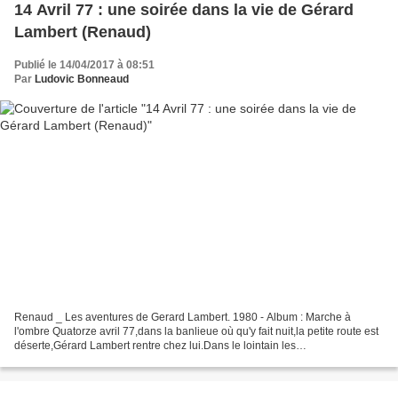
14 Avril 77 : une soirée dans la vie de Gérard
Lambert (Renaud)
Publié le 14/04/2017 à 08:51
Par
Ludovic Bonneaud
Renaud _ Les aventures de Gerard Lambert. 1980 - Album : Marche à
l'ombre Quatorze avril 77,dans la banlieue où qu'y fait nuit,la petite route est
déserte,Gérard Lambert rentre chez lui.Dans le lointain les
mobylettespoussent des cris...Ça y est, j'ai...