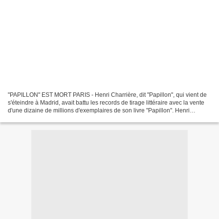
"PAPILLON" EST MORT PARIS - Henri Charrière, dit "Papillon", qui vient de
s'éteindre à Madrid, avait battu les records de tirage littéraire avec la vente
d'une dizaine de millions d'exemplaires de son livre "Papillon". Henri
Charrière, qui avait 66 ans,...