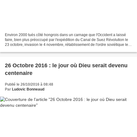
Environ 2000 tués côté hongrois dans un carnage que l'Occident a laissé
faire, bien plus préoccupé par l'expédition du Canal de Suez Révolution le
23 octobre, invasion le 4 novembre, rétablissement de l'ordre soviétique le
10 novembre Pris sur http://estost.photoshelter.com...
26 Octobre 2016 : le jour où Dieu serait devenu
centenaire
Publié le 26/10/2016 à 08:48
Par
Ludovic Bonneaud