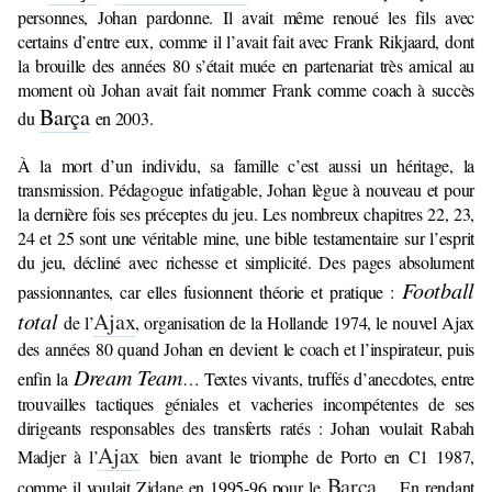
personnes, Johan pardonne. Il avait même renoué les fils avec
certains d’entre eux, comme il l’avait fait avec Frank Rikjaard, dont
la brouille des années 80 s’était muée en partenariat très amical au
moment où Johan avait fait nommer Frank comme coach à succès
Barça
du
en 2003.
À la mort d’un individu, sa famille c’est aussi un héritage, la
transmission. Pédagogue infatigable, Johan lègue à nouveau et pour
la dernière fois ses préceptes du jeu. Les nombreux chapitres 22, 23,
24 et 25 sont une véritable mine, une bible testamentaire sur l’esprit
du jeu, décliné avec richesse et simplicité. Des pages absolument
Football
passionnantes, car elles fusionnent théorie et pratique :
total
Ajax
de l’
, organisation de la Hollande 1974, le nouvel Ajax
des années 80 quand Johan en devient le coach et l’inspirateur, puis
Dream Team
enfin la
… Textes vivants, truffés d’anecdotes, entre
trouvailles tactiques géniales et vacheries incompétentes de ses
dirigeants responsables des transferts ratés : Johan voulait Rabah
Ajax
Madjer à l’
bien avant le triomphe de Porto en C1 1987,
Barça
comme il voulait Zidane en 1995-96 pour le
… En rendant