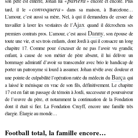
parlera
son père est enterré, Johan lui «
» encore et encore. Plus
convoquera
tard, il le «
» dans sa maison, à Barcelone…
L’amour, c’est aussi sa mère, Nel, à qui il demandera de cesser de
Ajax
travailler à laver les vestiaires de l’
quand il décrochera ses
Danny
premiers contrats pros. L’amour, c’est aussi
, son épouse de
toute une vie, et ses trois enfants, dont Jordi à qui il consacre un long
chapitre 17. Comme pour s’excuser de ne pas l’avoir vu grandir,
enfant, à cause de son métier de père absent, il lui délivre un
hommage admiratif d’avoir su transcender avec brio le handicap de
porter un patronyme si lourd à assumer. Johan révèle avec douleur et
Barça
une pointe de culpabilité l’opération ratée du médecin du
qui
a laissé le ménisque en vrac de son fils, définitivement. Le chapitre
17 est en fait un passage de témoin à Jordi, successeur et poursuiveur
de l’œuvre du père, et notamment la continuation de la Fondation
dont il était si fier. La Fondation Cruyff, encore une famille très
élargie. Élargie au monde…
Football total, la famille encore…