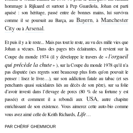
hommage à Rijkaard et surtout à Pep Guardiola, Johan est parti
apaisé : son héritage, passé entre de bonnes mains, lui survivra
Bayern
Manchester
comme il se poursuit au Barça, au
, à
City
Arsenal
ou à
.
Et puis il y a le reste... Mais pas tout le reste, au vu des mille vies que
Johan a vécues. Dans des pages très éclairantes, il revient sur la
l’orgueil
Coupe du monde 1974 (il y développe le travers de «
qui précède la chute
» ), sur la Coupe du monde 1978 qu’il n’a
pas disputée (ses regrets sont beaucoup plus forts qu’on pouvait le
penser : lisez le livre…), sur son addiction fatale au tabac (et ses
penchants quasi suicidaires liés au décès de son père), sur sa folie
d’avoir investi dans l’élevage de porcs (80 % de sa fortune y est
USA
passée) et comment il a rebondi aux
, autre chapitre
enrichissant de son existence. Vous aimerez cette auto-bio comme
Life
vous avez aimé celle de Keith Richards,
…
PAR CHÉRIF GHEMMOUR