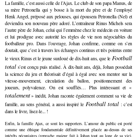
La famille, c’est aussi celle de l’Ajax. Le club de son papa Manus, de
sa mère Petronella qui y bosse à la mort du père et de l’employé
Henk Angel, préposé aux pelouses, qui épousera Petronella (Nel) et
deviendra son nouveau père adoré. L’entraîneur Rinus Michels sera
l’autre père de Johan, celui qui l’emmène chez le médecin en voiture
et lui prodigue avec autorité les règles de vie non négociables du
footballeur pro. Dans l’ouvrage, Johan confirme, comme on s’en
doutait, que c’est à travers les échanges continus et très pointus entre
Football
le vieux Rinus et le jeune surdoué de dix-huit ans, que le
total
s’est conçu puis réalisé. À dix-huit ans, déjà, Johan possédait
la science du jeu et théorisait d’égal à égal avec son mentor sur la
vitesse-mouvement, circulation du ballon, positionnement des
joueurs, polyvalence. On est soufflés… Plus intéressant et «
totalement
» inédit, Johan raconte également comment sa vie de
Football total
famille, au sens général, a aussi inspiré le
: c’est
dans le livre, lisez-le... !
Enfin, la famille Ajax, ce sont les supporters. L’amour du public est porté
comme une éthique fondamentale définitivement placée au-dessus de ses
intérêts pécuniaires (reproche majeur fait à Johan tout au long de sa vie).