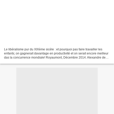
Le libéralisme pur du XIXème sicèle : et pourquoi pas faire travailler les
enfants; on gagnerait davantage en productivité et on serait encore meilleur
das la concurrence mondiale! Royaumont, Décembre 2014. Alexandre de
Juniac a été le patron d'Air-France...