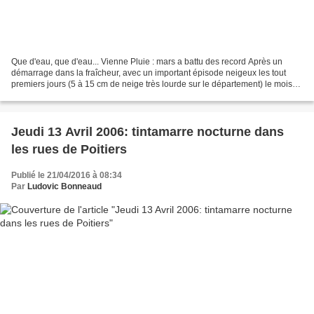
Que d'eau, que d'eau... Vienne Pluie : mars a battu des record Après un
démarrage dans la fraîcheur, avec un important épisode neigeux les tout
premiers jours (5 à 15 cm de neige très lourde sur le département) le mois
de mars a connu des cumuls de pluie...
Jeudi 13 Avril 2006: tintamarre nocturne dans
les rues de Poitiers
Publié le 21/04/2016 à 08:34
Par
Ludovic Bonneaud