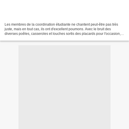
Les membres de la coordination étudiante ne chantent peut-être pas très
juste, mais en tout cas, ils ont d'excellent poumons. Avec le bruit des
diverses poêles, casseroles et louches sortis des placards pour l'occasion, la
manifestation d'hier soir jeudi...