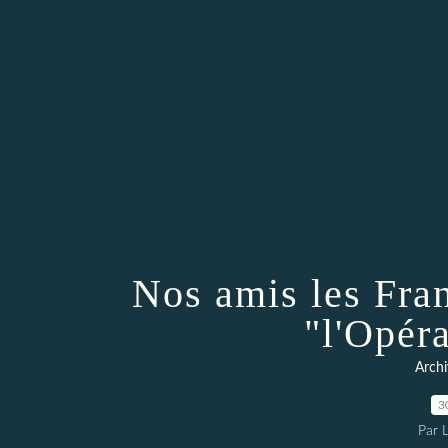
Nos amis les Fran
"l'Opér
Archi
3
Par 