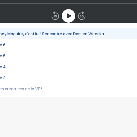
bey Maguire, c'est lui ! Rencontre avec Damien Witecka
e 6
e 5
e 4
e 3
s créatrices de la VF !
e 2
e 1
e Mektoub My Love arrive enfin ! Rencontre avec Shaïn Boumedine et Sal
i : après Toni en famille