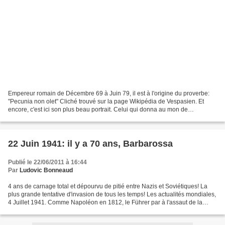
Empereur romain de Décembre 69 à Juin 79, il est à l'origine du proverbe:
"Pecunia non olet" Cliché trouvé sur la page Wikipédia de Vespasien. Et
encore, c'est ici son plus beau portrait. Celui qui donna au mon de
l'expression "l'argent n'a pas d'odeur"...
22 Juin 1941: il y a 70 ans, Barbarossa
Publié le 22/06/2011 à 16:44
Par
Ludovic Bonneaud
4 ans de carnage total et dépourvu de pitié entre Nazis et Soviétiques! La
plus grande tentative d'invasion de tous les temps! Les actualités mondiales,
4 Juillet 1941. Comme Napoléon en 1812, le Führer par à l'assaut de la
Russie. Et comme Napoléon,...