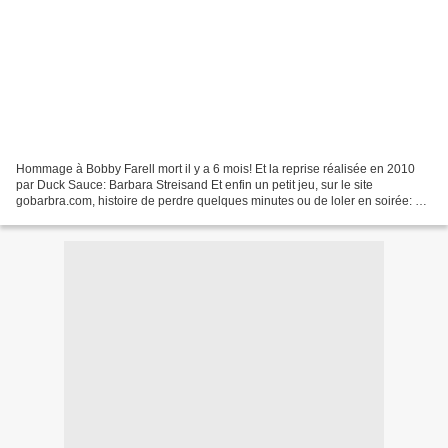
Hommage à Bobby Farell mort il y a 6 mois! Et la reprise réalisée en 2010
par Duck Sauce: Barbara Streisand Et enfin un petit jeu, sur le site
gobarbra.com, histoire de perdre quelques minutes ou de loler en soirée: un
site qui propose de remplacer le...