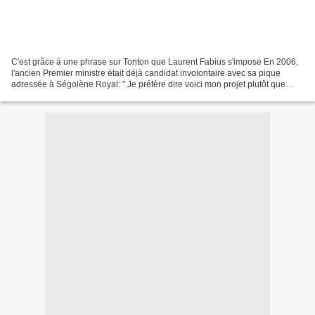
C'est grâce à une phrase sur Tonton que Laurent Fabius s'impose En 2006,
l'ancien Premier ministre était déjà candidat involontaire avec sa pique
adressée à Ségolène Royal: " Je préfère dire voici mon projet plutôt que
mon projet c'est Voici " (L'Express,...