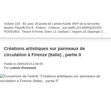
Victoire 103 - 84, avec 28 points de Lamine Kanté, MVP de la rencontre
Basket, Playoffs Pro B : Poitiers - Châlons... par pb86 LES MARQUEURS
POITEVINS : Thinon 9 Points, Greer 12, Guillard 7, Ingram 18, Ekperigin 20,
Fall 7, Kanté 28, Michineau 2. Poitiers...
Créations artistiques sur panneaux de
circulation à Firenze (Italie) , partie II
Publié le 28/05/2014 à 08:05
Par
Ludovic Bonneaud