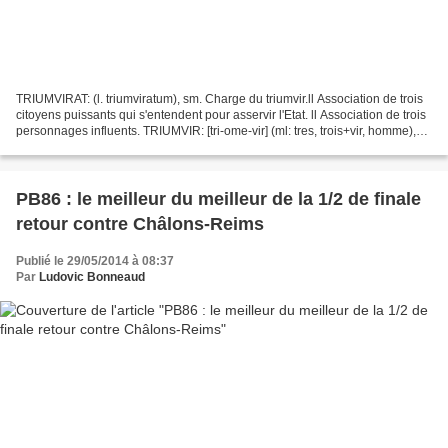
TRIUMVIRAT: (l. triumviratum), sm. Charge du triumvir.ll Association de trois
citoyens puissants qui s'entendent pour asservir l'Etat. ll Association de trois
personnages influents. TRIUMVIR: [tri-ome-vir] (ml: tres, trois+vir, homme),
sm. Primitivement,...
PB86 : le meilleur du meilleur de la 1/2 de finale
retour contre Châlons-Reims
Publié le 29/05/2014 à 08:37
Par
Ludovic Bonneaud