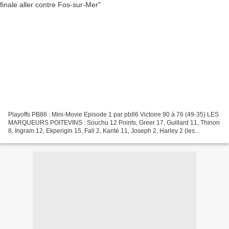
Playoffs PB86 : Mini-Movie Episode 1 par pb86 Victoire 90 à 76 (49-35) LES
MARQUEURS POITEVINS : Souchu 12 Points, Greer 17, Guillard 11, Thinon
8, Ingram 12, Ekperigin 15, Fall 2, Kanté 11, Joseph 2, Harley 2 (les
soulignés correspondent au Cinq d'entrée)...