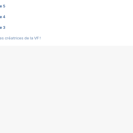
e 5
e 4
e 3
s créatrices de la VF !
e 2
e 1
e Mektoub My Love arrive enfin ! Rencontre avec Shaïn Boumedine et Sal
i : après Toni en famille
elle réalise le bouleversant Dites lui que je l'aime
ais ! Rencontre autour de Vie privée de Rebecca Zlotowski
 de Marguerite, Grave... Rencontre avec Ella Rumpf
 Les Rêveurs, un film intime sur la santé mentale