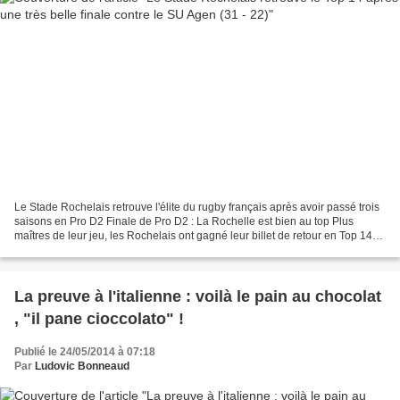
Le Stade Rochelais retrouve l'élite du rugby français après avoir passé trois
saisons en Pro D2 Finale de Pro D2 : La Rochelle est bien au top Plus
maîtres de leur jeu, les Rochelais ont gagné leur billet de retour en Top 14
en ayant fait le trou en première...
La preuve à l'italienne : voilà le pain au chocolat
, "il pane cioccolato" !
Publié le 24/05/2014 à 07:18
Par
Ludovic Bonneaud