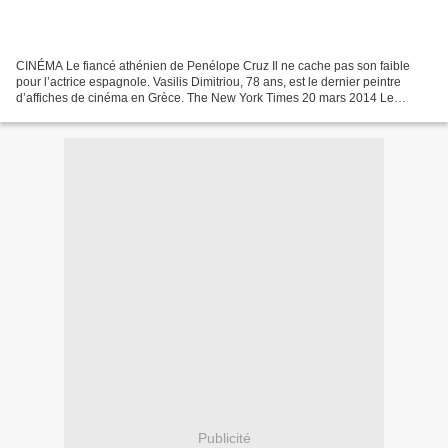
CINÉMA Le fiancé athénien de Penélope Cruz Il ne cache pas son faible
pour l’actrice espagnole. Vasilis Dimitriou, 78 ans, est le dernier peintre
d’affiches de cinéma en Grèce. The New York Times 20 mars 2014 Le
visage de Leonardo DiCaprio rayonne sur...
Publicité