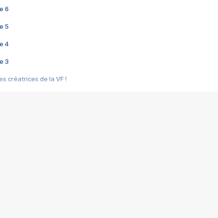
e 6
e 5
e 4
e 3
s créatrices de la VF !
e 2
e 1
e Mektoub My Love arrive enfin ! Rencontre avec Shaïn Boumedine et Sal
i : après Toni en famille
elle réalise le bouleversant Dites lui que je l'aime
ais ! Rencontre autour de Vie privée de Rebecca Zlotowski
 de Marguerite, Grave... Rencontre avec Ella Rumpf