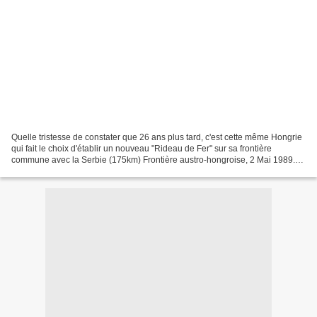
Quelle tristesse de constater que 26 ans plus tard, c'est cette même Hongrie
qui fait le choix d'établir un nouveau "Rideau de Fer" sur sa frontière
commune avec la Serbie (175km) Frontière austro-hongroise, 2 Mai 1989.
(AP) FR3, Soir 3, 2 Mai 1989. Le...