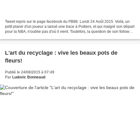
Tweet repris sur le page facebook du PB86. Lundi 24 Août 2015. Voilà, un
petit plaisir d'un joueur a laissé une trace à Poitiers, et qui malgré son départ
pour la NBA, n'oublie pas d'où il vient. Toutefois, la question de son follower
n'est pas idiote,...
L'art du recyclage : vive les beaux pots de
fleurs!
Publié le 24/08/2015 à 07:49
Par
Ludovic Bonneaud