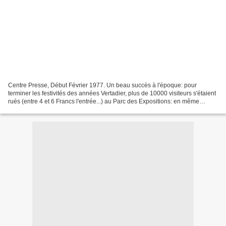
Centre Presse, Début Février 1977. Un beau succès à l'époque: pour
terminer les festivités des années Vertadier, plus de 10000 visiteurs s'étaient
rués (entre 4 et 6 Francs l'entrée...) au Parc des Expositions: en même
temps, une baleine à Poitiers, c'est...