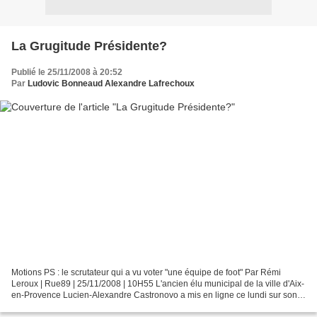
La Grugitude Présidente?
Publié le 25/11/2008 à 20:52
Par
Ludovic Bonneaud Alexandre Lafrechoux
Motions PS : le scrutateur qui a vu voter "une équipe de foot" Par Rémi
Leroux | Rue89 | 25/11/2008 | 10H55 L'ancien élu municipal de la ville d'Aix-
en-Provence Lucien-Alexandre Castronovo a mis en ligne ce lundi sur son
blog le compte-rendu rédigé par...