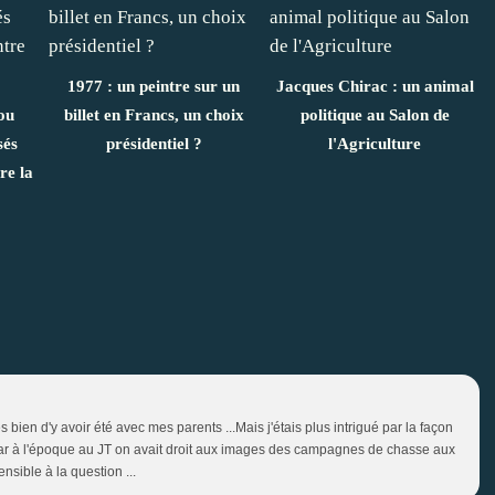
1977 : un peintre sur un
Jacques Chirac : un animal
ou
billet en Francs, un choix
politique au Salon de
sés
présidentiel ?
l'Agriculture
re la
ès bien d'y avoir été avec mes parents ...Mais j'étais plus intrigué par la façon
 car à l'époque au JT on avait droit aux images des campagnes de chasse aux
nsible à la question ...