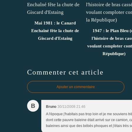
Mai 1981 : le Canard
Enchaîné fête la chute de
1947 : le Plan Bleu (
Giscard d'Estaing
l'histoire de bras cas
voulant comploter cont
République)
Commenter cet article
Ajouter un commentaire
B
Bruno
30/11/2008 21:46
A l'époque j'habitais pas trop loin et je me souviens tr
dont cette pauvre baleine était arrivé sur ce camion,
baleines ainsi que des bébés phoques et j'étais très se