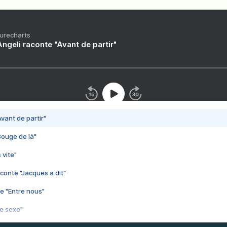
Purecharts
ngeli raconte "Avant de partir"
vant de partir"
Bouge de là"
 vite"
conte "Jacques a dit"
e "Entre nous"
3e sexe"