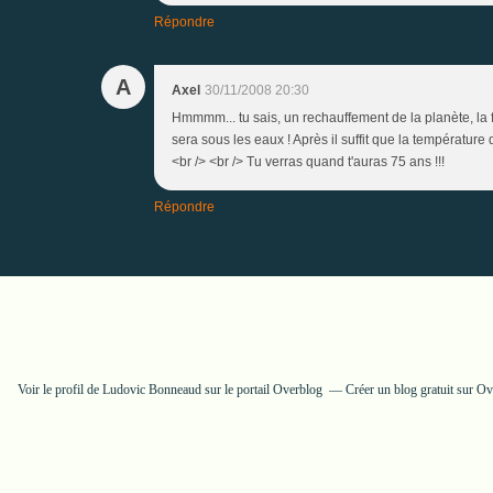
Répondre
A
Axel
30/11/2008 20:30
Hmmmm... tu sais, un rechauffement de la planète, la 
sera sous les eaux ! Après il suffit que la température
<br /> <br /> Tu verras quand t'auras 75 ans !!!
Répondre
Voir le profil de
Ludovic Bonneaud
sur le portail Overblog
Créer un blog gratuit sur O