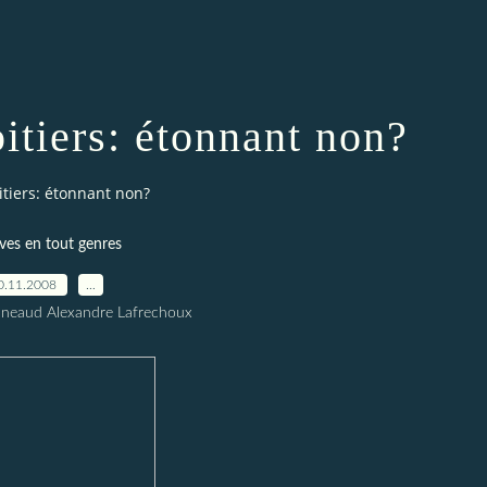
itiers: étonnant non?
itiers: étonnant non?
ves en tout genres
0.11.2008
…
nneaud Alexandre Lafrechoux