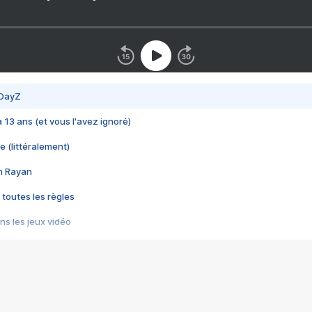
 DayZ
 a 13 ans (et vous l'avez ignoré)
e (littéralement)
im Rayan
 toutes les règles
s les jeux vidéo
us choquant de Rockstar ? - Le scandale BULLY
e plus moche de Steam
du RÊVE tourne au CAUCHEMAR