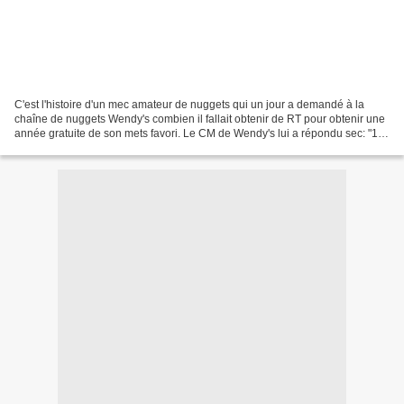
C'est l'histoire d'un mec amateur de nuggets qui un jour a demandé à la
chaîne de nuggets Wendy's combien il fallait obtenir de RT pour obtenir une
année gratuite de son mets favori. Le CM de Wendy's lui a répondu sec: "18
millions". L'amateur de nuggets...