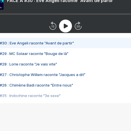
FACE A #30 : Eve Angeli raconte "Avant de partir"
#30 : Eve Angeli raconte "Avant de partir"
#29 : MC Solaar raconte "Bouge de là"
28 : Lorie raconte "Je vais vite"
#27 : Christophe Willem raconte "Jacques a dit"
#26 : Chimène Badi raconte "Entre nous"
#25 : Indochine raconte "3e sexe"
#24 : Zaho raconte "C'est chelou"
#23 : Patrick Bruel raconte "Au café des délices"
#22 : Kyo raconte "Le chemin"