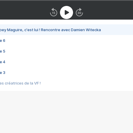
bey Maguire, c'est lui ! Rencontre avec Damien Witecka
e 6
e 5
e 4
e 3
s créatrices de la VF !
e 2
e 1
e Mektoub My Love arrive enfin ! Rencontre avec Shaïn Boumedine et Sal
i : après Toni en famille