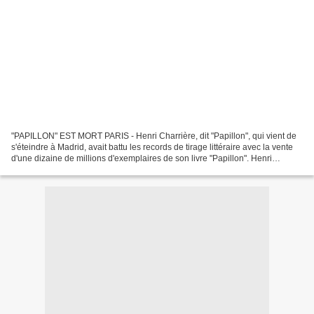
"PAPILLON" EST MORT PARIS - Henri Charrière, dit "Papillon", qui vient de
s'éteindre à Madrid, avait battu les records de tirage littéraire avec la vente
d'une dizaine de millions d'exemplaires de son livre "Papillon". Henri
Charrière, qui avait 66 ans,...