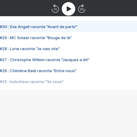
#30 : Eve Angeli raconte "Avant de partir"
#29 : MC Solaar raconte "Bouge de là"
28 : Lorie raconte "Je vais vite"
#27 : Christophe Willem raconte "Jacques a dit"
#26 : Chimène Badi raconte "Entre nous"
#25 : Indochine raconte "3e sexe"
#24 : Zaho raconte "C'est chelou"
#23 : Patrick Bruel raconte "Au café des délices"
#22 : Kyo raconte "Le chemin"
#21 : Nolwenn Leroy raconte "Cassé"
#20 : Patrick Hernandez raconte "Born to be alive"