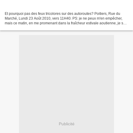
Et pourquoi pas des feux tricolores sur des autoroutes? Poitiers, Rue du
Marché, Lundi 23 Août 2010, vers 11H40. PS: je ne peux m'en empêcher,
mais ce matin, en me promenant dans la fraîcheur estivale aoutienne, je suis
tombé nez-à-nez avec le petit encart...
Publicité