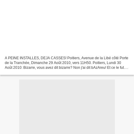
A PEINE INSTALLES, DEJA CASSES! Poitiers, Avenue de la Libé côté Porte
de la Tranchée, Dimanche 29 Août 2010, vers 11H50. Poitiers, Lundi 30
Août 2010: Bizarre, vous avez dit bizarre? Non j'ai dit bAzAreu! Et ce le fut.
Poitiers, Mardi 31 Août 2010: la...