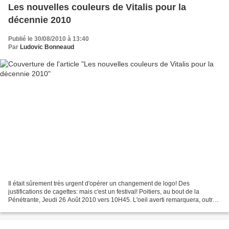
Les nouvelles couleurs de Vitalis pour la
décennie 2010
Publié le 30/08/2010 à 13:40
Par
Ludovic Bonneaud
Il était sûrement très urgent d'opérer un changement de logo! Des
justifications de cagettes: mais c'est un festival! Poitiers, au bout de la
Pénétrante, Jeudi 26 Août 2010 vers 10H45. L'oeil averti remarquera, outre
le design, que c'est un vieux bus...