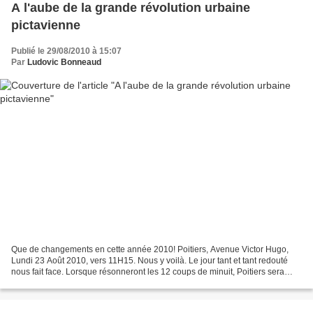
A l'aube de la grande révolution urbaine
pictavienne
Publié le 29/08/2010 à 15:07
Par
Ludovic Bonneaud
Que de changements en cette année 2010! Poitiers, Avenue Victor Hugo,
Lundi 23 Août 2010, vers 11H15. Nous y voilà. Le jour tant et tant redouté
nous fait face. Lorsque résonneront les 12 coups de minuit, Poitiers sera
sans dessus-dessous. Comme par magie...