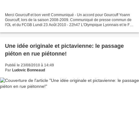
Merci Gourcuff et bon vent! Communiqué - Un accord pour Gourcuff Yoann
Gourcuff, lors de la saison 2008-2009. Communiqué de presse commun de
l'OL et du FCGB Lundi 23 Août 2010 - 22h47 L'Olympique Lyonnais et le FC
Girondins de Bordeaux se sont mis d'accord...
Une idée originale et pictavienne: le passage
piéton en rue piétonne!
Publié le 23/08/2010 à 14:49
Par
Ludovic Bonneaud