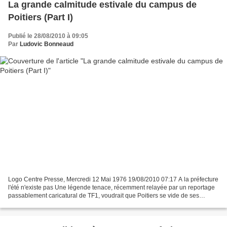
La grande calmitude estivale du campus de
Poitiers (Part I)
Publié le 28/08/2010 à 09:05
Par
Ludovic Bonneaud
Logo Centre Presse, Mercredi 12 Mai 1976 19/08/2010 07:17 A la préfecture
l'été n'existe pas Une légende tenace, récemment relayée par un reportage
passablement caricatural de TF1, voudrait que Poitiers se vide de ses
habitants en été. Certes, une partie...