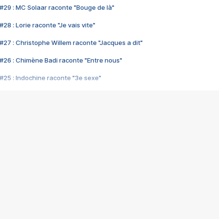
#29 : MC Solaar raconte "Bouge de là"
28 : Lorie raconte "Je vais vite"
#27 : Christophe Willem raconte "Jacques a dit"
#26 : Chimène Badi raconte "Entre nous"
#25 : Indochine raconte "3e sexe"
#24 : Zaho raconte "C'est chelou"
#23 : Patrick Bruel raconte "Au café des délices"
#22 : Kyo raconte "Le chemin"
#21 : Nolwenn Leroy raconte "Cassé"
#20 : Patrick Hernandez raconte "Born to be alive"
#19 : Lorie raconte "Près de moi"
#18 : Michael Jones raconte "A nos actes manqués" (avec Jean-Jacque
#17 : Khaled raconte "Aïcha"