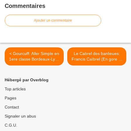
Commentaires
Ajouter un commentaire
< Gourcuff: Aller Simple en
Le Cabrel des banlieues:
1ere classe Bordeaux-Lyon
Francis Caïbrel (En gore et
pour 22 millions!
en gore, 2008) >
Hébergé par Overblog
Top articles
Pages
Contact
Signaler un abus
C.G.U.