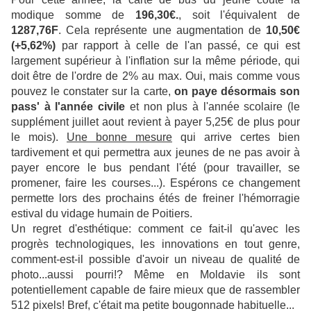
modique somme de
196,30€.
, soit l'équivalent de
1287,76F
. Cela représente une augmentation de
10,50€
(+5,62%)
par rapport à celle de l'an passé, ce qui est
largement supérieur à l'inflation sur la même période, qui
doit être de l'ordre de 2% au max. Oui, mais comme vous
pouvez le constater sur la carte,
on paye désormais son
pass' à l'année civile
et non plus à l'année scolaire (le
supplément juillet aout revient à payer 5,25€ de plus pour
le mois).
Une bonne mesure
qui arrive certes bien
tardivement et qui permettra aux jeunes de ne pas avoir à
payer encore le bus pendant l'été (pour travailler, se
promener, faire les courses...). Espérons ce changement
permette lors des prochains étés de freiner l'hémorragie
estival du vidage humain de Poitiers.
Un regret d'esthétique: comment ce fait-il qu'avec les
progrès technologiques, les innovations en tout genre,
comment-est-il possible d'avoir un niveau de qualité de
photo...aussi pourri!? Même en Moldavie ils sont
potentiellement capable de faire mieux que de rassembler
512 pixels! Bref, c'était ma petite bougonnade habituelle...