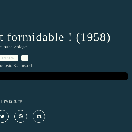
t formidable ! (1958)
es pubs vintage
0.01.2016
…
Ludovic Bonneaud
Lire la suite