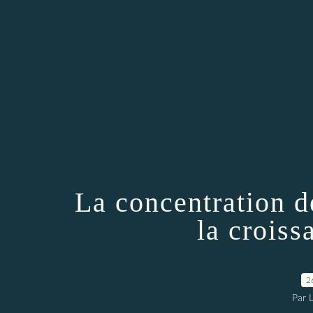
La concentration de
la crois
2
Par 