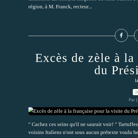
région, à M. Franck, recteur...
Excès de zèle à la 
du Prés
L
2
Par 
" Cachez ces seins qu'il ne saurait voir! " Tartuff
voisins Italiens n'ont sous aucun prétexte voulu h