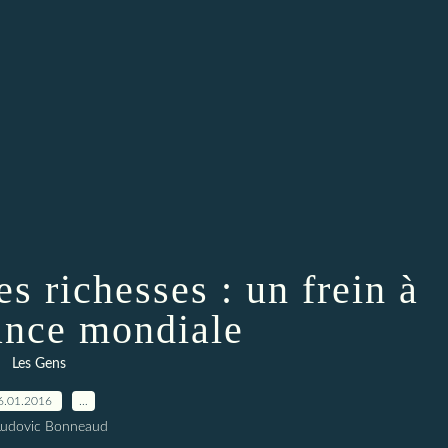
s richesses : un frein à
sance mondiale
Les Gens
6.01.2016
…
Ludovic Bonneaud