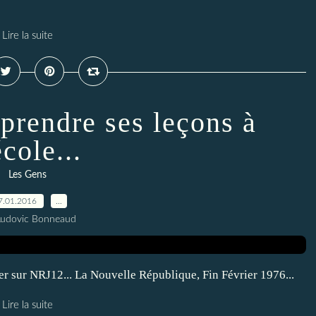
Lire la suite
pprendre ses leçons à
école...
Les Gens
7.01.2016
…
Ludovic Bonneaud
er sur NRJ12... La Nouvelle République, Fin Février 1976...
Lire la suite