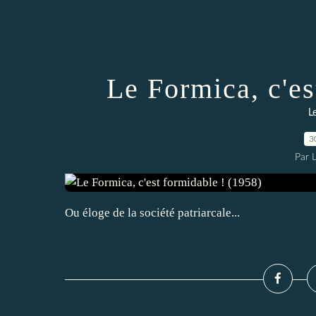
Le Formica, c'es
L
3
Par 
Ou éloge de la société patriarcale...