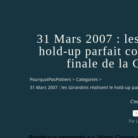
31 Mars 2007 : les
hold-up parfait co
finale de la
PourquoiPasPoitiers
>
Categories
>
31 Mars 2007 : les Girondins réalisent le hold-up par
C'es
3
Par 
Bordeaux remporte sa 2ème Coupe d