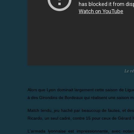
Le ré
Alors que Lyon dominait largement cette saison de Ligue 
à des Girondins de Bordeaux qui réalisent une saison 
Match tendu, jeu haché par beaucoup de fautes, et des 
Ricardo, un seul cadré, contre 15 pour ceux de Gérard H
L'armada lyonnaise est impressionnante, avec notam