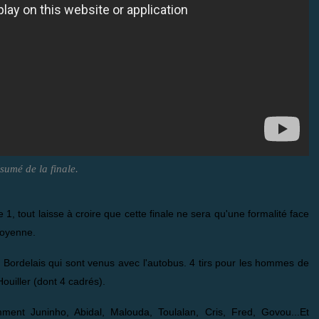
sumé de la finale.
1, tout laisse à croire que cette finale ne sera qu'une formalité face
moyenne.
Bordelais qui sont venus avec l'autobus. 4 tirs pour les hommes de
ouiller (dont 4 cadrés).
ment Juninho, Abidal, Malouda, Toulalan, Cris, Fred, Govou...Et