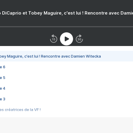
 DiCaprio et Tobey Maguire, c'est lui ! Rencontre avec Dam
bey Maguire, c'est lui ! Rencontre avec Damien Witecka
e 6
e 5
e 4
e 3
s créatrices de la VF !
e 2
e 1