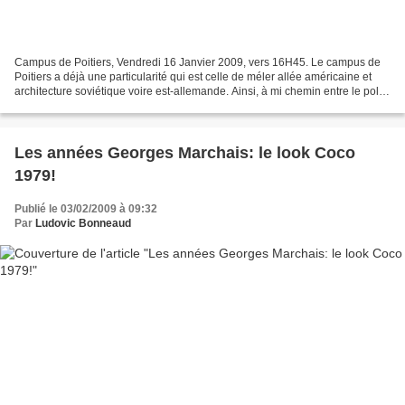
Campus de Poitiers, Vendredi 16 Janvier 2009, vers 16H45. Le campus de
Poitiers a déjà une particularité qui est celle de méler allée américaine et
architecture soviétique voire est-allemande. Ainsi, à mi chemin entre le pole
Droit-AES et Bibiothéque...
Les années Georges Marchais: le look Coco
1979!
Publié le 03/02/2009 à 09:32
Par
Ludovic Bonneaud