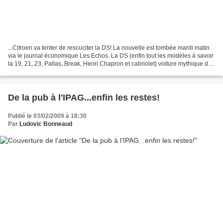
...Citroen va tenter de rescuciter la DS! La nouvelle est tombée mardi matin
via le journal économique Les Echos. La DS (enfin tout les modèles à savoir
la 19, 21, 23, Pallas, Break, Henri Chapron et cabriolet) voiture mythique du
XXeme siècle, produite...
De la pub à l'IPAG...enfin les restes!
Publié le 03/02/2009 à 18:30
Par
Ludovic Bonneaud