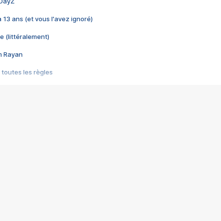
 DayZ
 a 13 ans (et vous l'avez ignoré)
e (littéralement)
im Rayan
 toutes les règles
s les jeux vidéo
us choquant de Rockstar ? - Le scandale BULLY
e plus moche de Steam
du RÊVE tourne au CAUCHEMAR
pendant 8 heures
it… à tort
umiliés par un jeu vidéo
ire - Final Fantasy 8