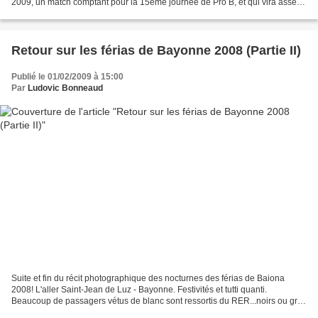
2009, un match comptant pour la 15eme journée de Pro B, et qui vira assez
rapidement à la corrida...
Retour sur les férias de Bayonne 2008 (Partie II)
Publié le 01/02/2009 à 15:00
Par
Ludovic Bonneaud
Suite et fin du récit photographique des nocturnes des férias de Baiona
2008! L'aller Saint-Jean de Luz - Bayonne. Festivités et tutti quanti.
Beaucoup de passagers vétus de blanc sont ressortis du RER...noirs ou gris.
Pourquoi? Un jeu à la con, comme...