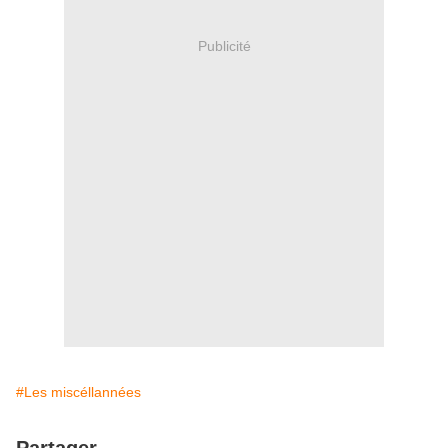
Publicité
#Les miscéllannées
Partager