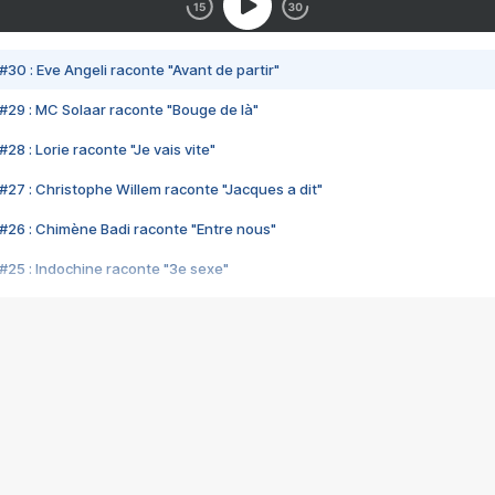
#30 : Eve Angeli raconte "Avant de partir"
#29 : MC Solaar raconte "Bouge de là"
28 : Lorie raconte "Je vais vite"
#27 : Christophe Willem raconte "Jacques a dit"
#26 : Chimène Badi raconte "Entre nous"
#25 : Indochine raconte "3e sexe"
#24 : Zaho raconte "C'est chelou"
#23 : Patrick Bruel raconte "Au café des délices"
#22 : Kyo raconte "Le chemin"
#21 : Nolwenn Leroy raconte "Cassé"
#20 : Patrick Hernandez raconte "Born to be alive"