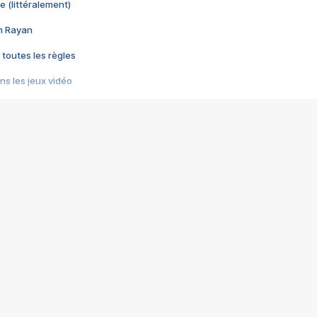
e (littéralement)
im Rayan
 toutes les règles
s les jeux vidéo
us choquant de Rockstar ? - Le scandale BULLY
e plus moche de Steam
du RÊVE tourne au CAUCHEMAR
pendant 8 heures
it… à tort
umiliés par un jeu vidéo
ire - Final Fantasy 8
ti un empire - Age of Empires
story DOFUS