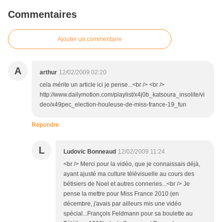
Commentaires
Ajouter un commentaire
A
arthur
12/02/2009 02:20
cela mérite un article ici je pense...<br /> <br />
http://www.dailymotion.com/playlist/x4j0b_katsoura_insolite/vi
deo/x49pec_election-houleuse-de-miss-france-19_fun
Répondre
L
Ludovic Bonneaud
12/02/2009 11:24
<br /> Merci pour la vidéo, que je connaissais déjà,
ayant ajusté ma culture télévisuelle au cours des
bétisiers de Noel et autres conneries...<br /> Je
pense la mettre pour Miss France 2010 (en
décembre, j'avais par ailleurs mis une vidéo
spécial...François Feldmann pour sa boulette au