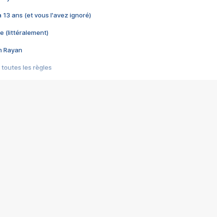
 a 13 ans (et vous l'avez ignoré)
e (littéralement)
im Rayan
 toutes les règles
s les jeux vidéo
us choquant de Rockstar ? - Le scandale BULLY
e plus moche de Steam
du RÊVE tourne au CAUCHEMAR
pendant 8 heures
it… à tort
umiliés par un jeu vidéo
ire - Final Fantasy 8