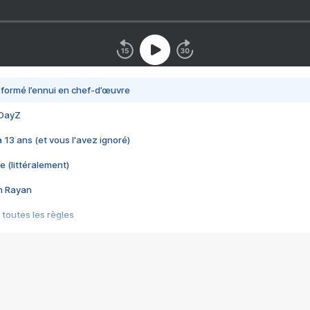
nsformé l’ennui en chef-d’œuvre
 DayZ
 a 13 ans (et vous l'avez ignoré)
e (littéralement)
im Rayan
 toutes les règles
s les jeux vidéo
us choquant de Rockstar ? - Le scandale BULLY
e plus moche de Steam