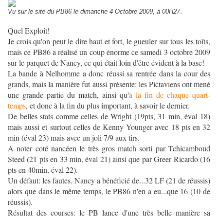
.
Vu sur le site du PB86 le dimanche 4 Octobre 2009, à 00H27
Quel Exploit!
Je crois qu'on peut le dire haut et fort, le gueuler sur tous les toîts,
mais ce PB86 a réalisé un coup énorme ce samedi 3 octobre 2009
sur le parquet de Nancy, ce qui était loin d'être évident à la base!
La bande à Nelhomme a donc réussi sa rentrée dans la cour des
grands, mais la manière fut aussi présente: les Pictaviens ont mené
une grande partie du match, ainsi qu'
à la fin de chaque quart-
temps
, et donc à la fin du plus important, à savoir le dernier.
De belles stats comme celles de Wright (19pts, 31 min, éval 18)
mais aussi et surtout celles de Kenny Younger avec 18 pts en 32
min (éval 23) mais avec un joli 7/9 aux tirs.
A noter coté nancéen le très gros match sorti par Tchicamboud
Steed (21 pts en 33 min, éval 21) ainsi que par Greer Ricardo (16
pts en 40min, éval 22).
Un défaut: les fautes. Nancy a bénéficié de...32 LF (21 de réussis)
alors que dans le même temps, le PB86 n'en a eu...que 16 (10 de
réussis).
Résultat des courses: le PB lance d'une très belle manière sa