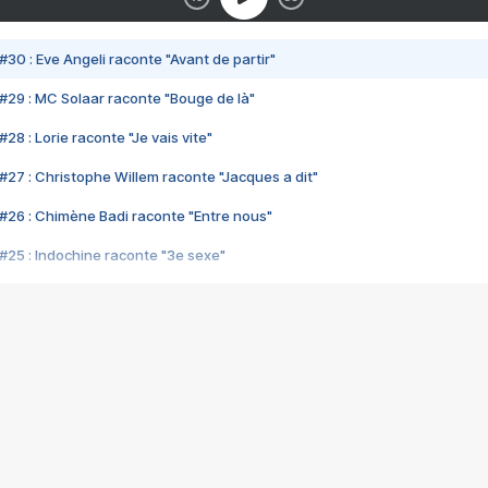
#30 : Eve Angeli raconte "Avant de partir"
#29 : MC Solaar raconte "Bouge de là"
28 : Lorie raconte "Je vais vite"
#27 : Christophe Willem raconte "Jacques a dit"
#26 : Chimène Badi raconte "Entre nous"
#25 : Indochine raconte "3e sexe"
#24 : Zaho raconte "C'est chelou"
#23 : Patrick Bruel raconte "Au café des délices"
#22 : Kyo raconte "Le chemin"
#21 : Nolwenn Leroy raconte "Cassé"
#20 : Patrick Hernandez raconte "Born to be alive"