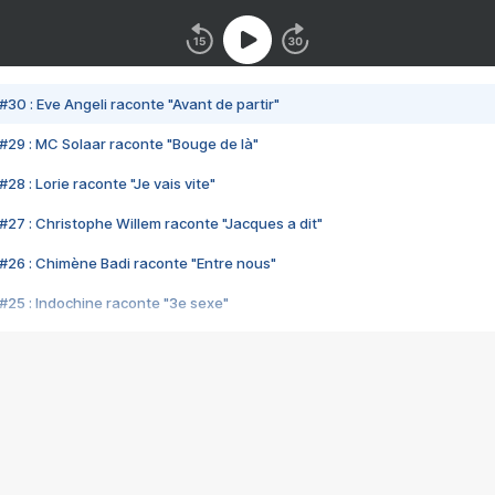
#30 : Eve Angeli raconte "Avant de partir"
#29 : MC Solaar raconte "Bouge de là"
28 : Lorie raconte "Je vais vite"
#27 : Christophe Willem raconte "Jacques a dit"
#26 : Chimène Badi raconte "Entre nous"
#25 : Indochine raconte "3e sexe"
#24 : Zaho raconte "C'est chelou"
#23 : Patrick Bruel raconte "Au café des délices"
#22 : Kyo raconte "Le chemin"
#21 : Nolwenn Leroy raconte "Cassé"