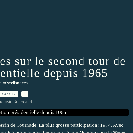
es sur le second tour de
dentielle depuis 1965
s miscéllannées
0.04.2012
…
Ludovic Bonneaud
ssin de Tournade. La plus grosse participation: 1974. Avec
 participation la plus importante à une élection sous la Vème