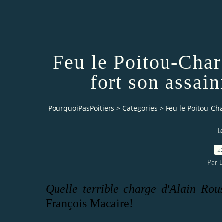
Feu le Poitou-Chare
fort son assai
PourquoiPasPoitiers
>
Categories
>
Feu le Poitou-Cha
L
2
Par 
Quelle terrible charge d'Alain Rou
François Macaire!