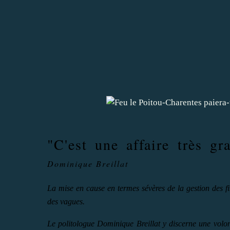
"C'est une affaire très gr
Dominique Breillat
La mise en cause en termes sévères de la gestion des fi
des vagues.
Le politologue Dominique Breillat y discerne une volont