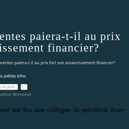
ntes paiera-t-il au prix
nissement financier?
rentes paiera-t-il au prix fort son assainissement financier?
es petites infos
2.02.2016
…
Ludovic Bonneaud
sset
sur feu son collègue le président Jean-