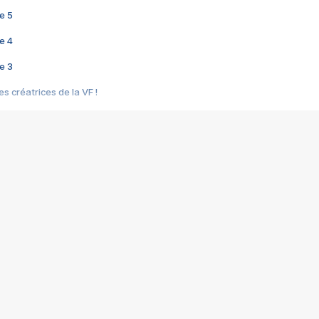
e 5
e 4
e 3
s créatrices de la VF !
e 2
e 1
e Mektoub My Love arrive enfin ! Rencontre avec Shaïn Boumedine et Sal
i : après Toni en famille
elle réalise le bouleversant Dites lui que je l'aime
ais ! Rencontre autour de Vie privée de Rebecca Zlotowski
 de Marguerite, Grave... Rencontre avec Ella Rumpf
 Les Rêveurs, un film intime sur la santé mentale