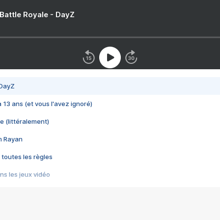
 Battle Royale - DayZ
 DayZ
 a 13 ans (et vous l'avez ignoré)
e (littéralement)
im Rayan
 toutes les règles
s les jeux vidéo
us choquant de Rockstar ? - Le scandale BULLY
e plus moche de Steam