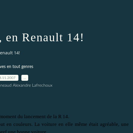
, en Renault 14!
enault 14!
ves en tout genres
8.11.2007
…
nneaud Alexandre Lafrechoux
 moment du lancement de la R 14.
ut en couleurs. La voiture en elle même était agréable, une
bref une bonne voiture.