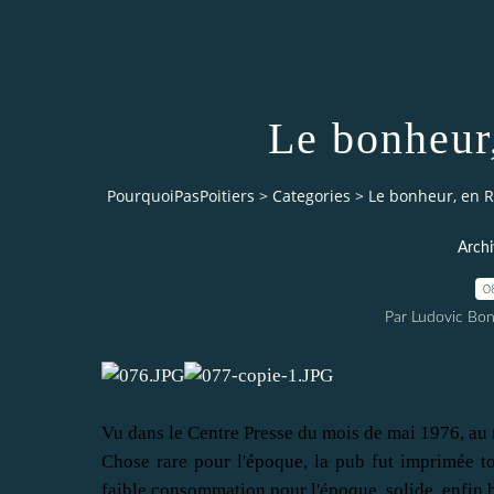
Le bonheur
PourquoiPasPoitiers
>
Categories
>
Le bonheur, en R
Archi
0
Par Ludovic Bo
Vu dans le Centre Presse du mois de mai 1976, au
Chose rare pour l'époque, la pub fut imprimée to
faible consommation pour l'époque, solide, enfin 