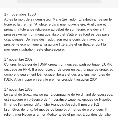
17 novembre 1558
Après la mort de sa demi-sœur
Marie
1re Tudor
, Elisabeth arrive sur le
trône et fait rentrer l’
Angleterre
dans une nouvelle ère. Anglicane et
prônant la tolérance religieuse au début de son règne, elle devient
progressivement un monarque absolu et s’attire les foudres des pays
c
catholiques.
Dernière des
T
udor, son règne coïncidera avec une
prospérité économique ainsi qu’une littérature et un
theatre
, dont la
meilleure illustration reste
s
hakespeare.
17 novembre 2002
C
ongres fondateur de l’UMP créeant un nouveau parti politique. L'UMP,
succède au RPR. Il a pour objectif de créer un parti unique de droite, et
comprend également Démocratie libérale et des anciens membres de
l'UDF. Allain juppe en sera le premier président jusqu’en 2004.
17 novembre 1869
Le canal de Suez, réalisé par la compagnie de Ferdinand de lepesseps,
est inauguré en présence de l'impératrice Eugénie, épouse de Napoléon
III, et de l'empereur d'Autriche Francois-Joseph. Il mesure 162
kilomètres de long, 54 metres de large et 8 metres de profondeur. Il
relie la mer Rouge à la mer Mediterranée et permet à Londres de rallier