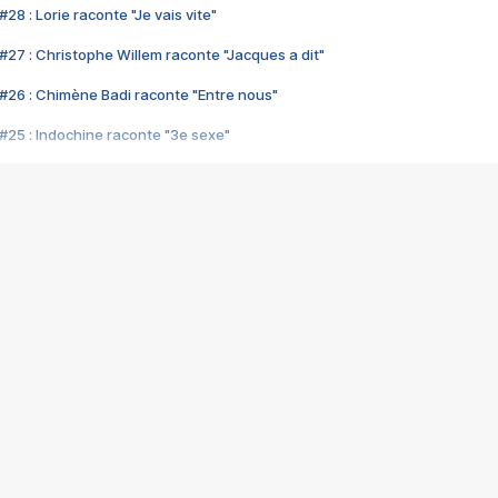
28 : Lorie raconte "Je vais vite"
#27 : Christophe Willem raconte "Jacques a dit"
#26 : Chimène Badi raconte "Entre nous"
#25 : Indochine raconte "3e sexe"
#24 : Zaho raconte "C'est chelou"
#23 : Patrick Bruel raconte "Au café des délices"
#22 : Kyo raconte "Le chemin"
#21 : Nolwenn Leroy raconte "Cassé"
#20 : Patrick Hernandez raconte "Born to be alive"
#19 : Lorie raconte "Près de moi"
#18 : Michael Jones raconte "A nos actes manqués" (avec Jean-Jacque
#17 : Khaled raconte "Aïcha"
#16 : Corneille raconte "Parce qu'on vient de loin"