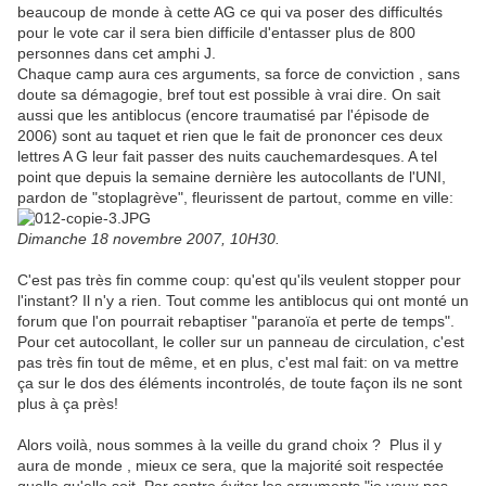
beaucoup de monde à cette AG ce qui va poser des difficultés
pour le vote car il sera bien difficile d'entasser plus de 800
personnes dans cet amphi J.
Chaque camp aura ces arguments, sa force de conviction , sans
doute sa démagogie, bref tout est possible à vrai dire. On sait
aussi que les antiblocus (encore traumatisé par l'épisode de
2006) sont au taquet et rien que le fait de prononcer ces deux
lettres A G leur fait passer des nuits cauchemardesques. A tel
point que depuis la semaine dernière les autocollants de l'UNI,
pardon de "stoplagrève", fleurissent de partout, comme en ville:
Dimanche 18 novembre 2007, 10H30.
C'est pas très fin comme coup: qu'est qu'ils veulent stopper pour
l'instant? Il n'y a rien. Tout comme les antiblocus qui ont monté un
forum que l'on pourrait rebaptiser "paranoïa et perte de temps".
Pour cet autocollant, le coller sur un panneau de circulation, c'est
pas très fin tout de même, et en plus, c'est mal fait: on va mettre
ça sur le dos des éléments incontrolés, de toute façon ils ne sont
plus à ça près!
Alors voilà, nous sommes à la veille du grand choix ? Plus il y
aura de monde , mieux ce sera, que la majorité soit respectée