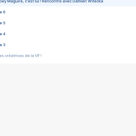
bey Maguire, c'est lui ! Rencontre avec Damien Witecka
e 6
e 5
e 4
e 3
s créatrices de la VF !
e 2
e 1
e Mektoub My Love arrive enfin ! Rencontre avec Shaïn Boumedine et Sal
i : après Toni en famille
elle réalise le bouleversant Dites lui que je l'aime
ais ! Rencontre autour de Vie privée de Rebecca Zlotowski
 de Marguerite, Grave... Rencontre avec Ella Rumpf