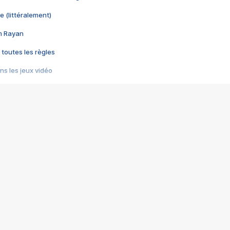
e (littéralement)
im Rayan
 toutes les règles
s les jeux vidéo
us choquant de Rockstar ? - Le scandale BULLY
e plus moche de Steam
du RÊVE tourne au CAUCHEMAR
pendant 8 heures
it… à tort
umiliés par un jeu vidéo
ire - Final Fantasy 8
ti un empire - Age of Empires