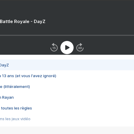
 Battle Royale - DayZ
 DayZ
 a 13 ans (et vous l'avez ignoré)
e (littéralement)
im Rayan
 toutes les règles
s les jeux vidéo
us choquant de Rockstar ? - Le scandale BULLY