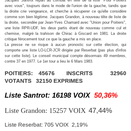
Jacques Santrot repart au combat en tête de la liste "Pour Poitiers
avec vous", toujours dans le mode de l'union de la gauche, tandis que
la droite crie vengeance, et cherche à récuperer ce qu'elle considère
comme son bien légitime. Jacques Grandon, à nouveau tête de liste de
la droite, secondée par Jean-Yves Chamard avec "Union pour Poitiers",
une liste RPR-UDF, les deux partis étant de nouveau comme cul et
chemise, malgrè la trahison de Chirac à Giscard en 1981. La droite
critique férocement tout ce que la gauche a mis en place.
La presse ne se risque à aucun pronostic sur cette élection, qui
comporte une liste LO-LCR-JCR dirigée par Reserbat (pas plus d'infos
sur cette liste). Le conseil municipal compte désormais 49 membres,
contre 37 en 1977. Le 1er tour a lieu le 6 Mars 1983.
POITIERS: 45676 INSCRITS 32960
VOTANTS 32150 EXPRIMES
Liste Santrot: 16198 VOIX
50,36%
47,44%
Liste Grandon: 15257 VOIX
Liste Reserbat: 705 VOIX 2,19%