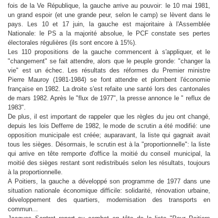
fois de la Ve République, la gauche arrive au pouvoir: le 10 mai 1981,
un grand espoir (et une grande peur, selon le camp) se lèvent dans le
pays. Les 10 et 17 juin, la gauche est majoritaire à l'Assemblée
Nationale: le PS a la majorité absolue, le PCF constate ses pertes
électorales régulières (ils sont encore à 15%).
Les 110 propositions de la gauche commencent à s'appliquer, et le
"changement" se fait attendre, alors que le peuple gronde: "changer la
vie" est un échec. Les résultats des réformes du Premier ministre
Pierre Mauroy (1981-1984) se font attendre et plombent l'économie
française en 1982. La droite s'est refaite une santé lors des cantonales
de mars 1982. Après le "flux de 1977", la presse annonce le " reflux de
1983".
De plus, il est important de rappeler que les règles du jeu ont changé,
depuis les lois Defferre de 1982, le mode de scrutin a été modifié: une
opposition municipale est créée; auparavant, la liste qui gagnait avait
tous les sièges. Désormais, le scrutin est à la "proportionnelle": la liste
qui arrive en tête remporte d'office la moitié du conseil municipal, la
moitié des sièges restant sont redistribués selon les résultats, toujours
à la proportionnelle.
A Poitiers, la gauche a développé son programme de 1977 dans une
situation nationale économique difficile: solidarité, rénovation urbaine,
développement des quartiers, modernisation des transports en
commun...