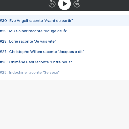
#30 : Eve Angeli raconte "Avant de partir"
#29 : MC Solaar raconte "Bouge de là"
28 : Lorie raconte "Je vais vite"
#27 : Christophe Willem raconte "Jacques a dit"
#26 : Chimène Badi raconte "Entre nous"
#25 : Indochine raconte "3e sexe"
#24 : Zaho raconte "C'est chelou"
#23 : Patrick Bruel raconte "Au café des délices"
#22 : Kyo raconte "Le chemin"
#21 : Nolwenn Leroy raconte "Cassé"
#20 : Patrick Hernandez raconte "Born to be alive"