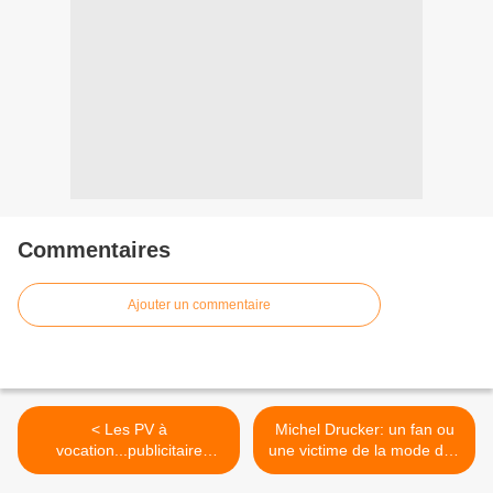
Commentaires
Ajouter un commentaire
< Les PV à
Michel Drucker: un fan ou
vocation...publicitaire
une victime de la mode des
fleurissent sur les pare-
Pin's? >
brises