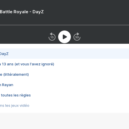
 Battle Royale - DayZ
 DayZ
 a 13 ans (et vous l'avez ignoré)
e (littéralement)
im Rayan
 toutes les règles
s les jeux vidéo
us choquant de Rockstar ? - Le scandale BULLY
e plus moche de Steam