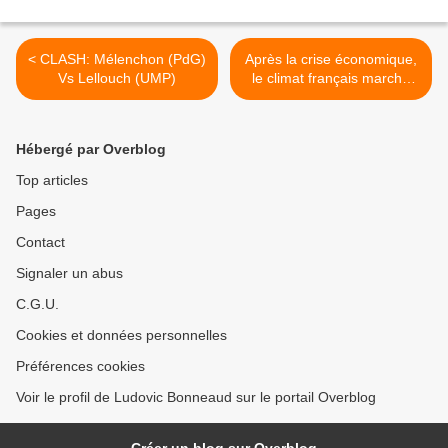
< CLASH: Mélenchon (PdG)
Après la crise économique,
Vs Lellouch (UMP)
le climat français marche
sur la tête! >
Hébergé par Overblog
Top articles
Pages
Contact
Signaler un abus
C.G.U.
Cookies et données personnelles
Préférences cookies
Voir le profil de Ludovic Bonneaud sur le portail Overblog