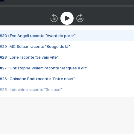
#30 : Eve Angeli raconte "Avant de partir"
#29 : MC Solaar raconte "Bouge de là"
28 : Lorie raconte "Je vais vite"
#27 : Christophe Willem raconte "Jacques a dit"
#26 : Chimène Badi raconte "Entre nous"
#25 : Indochine raconte "3e sexe"
#24 : Zaho raconte "C'est chelou"
#23 : Patrick Bruel raconte "Au café des délices"
#22 : Kyo raconte "Le chemin"
#21 : Nolwenn Leroy raconte "Cassé"