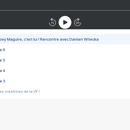
bey Maguire, c'est lui ! Rencontre avec Damien Witecka
e 6
e 5
e 4
e 3
s créatrices de la VF !
e 2
e 1
e Mektoub My Love arrive enfin ! Rencontre avec Shaïn Boumedine et Sal