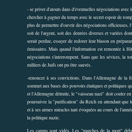
- se priver d'atouts dans d'éventuelles négociations avec l
chercher à gagner du temps avec le secret espoir de romp
plus de permettre d'ouvrir des négociations officieuses, l'
soit de l'argent, soit des denrées diverses et variées d
serait perdue, essayer de redorer leur blason en préparan
émissaires. Mais quand l'information est remontée à Hitl
négociations s'interrompent. Sans que les sévices, la to
milliers de Juifs ont pu être sauvés.
-renoncer à ses convictions. Dans l'Allemagne de la fi
sommet aux bases des pouvoirs étatiques et politiques q
et l'Allemagne détruite, le "vaisseau nazi" doit couler en 
poursuivre la "purification" du Reich en attendant que 
et à ses armes miracles tant évoquées au cours de l'ann
la politique nazie.
Les camps sont vidés. Les "marches de la mort" débute