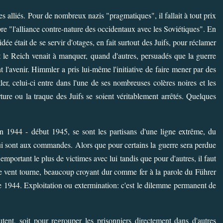
es alliés. Pour de nombreux nazis "pragmatiques", il fallait à tout prix
re "l'alliance contre-nature des occidentaux avec les Soviétiques". En
idée était de se servir d'otages, en fait surtout des Juifs, pour réclamer
ont le Reich venait à manquer, quand d'autres, persuadés que la guerre
t l'avenir.
Himmler a pris lui-même l'initiative
de faire mener par des
er, celui-ci entre dans l'une de ses nombreuses colères noires et les
rture ou la traque des Juifs se soient véritablement arrêtés. Quelques
n 1944 - début 1945, se sont les partisans d'une ligne extrême, du
ui sont aux commandes. Alors que pour certains la guerre sera perdue
emportant le plus de victimes avec lui tandis que pour d'autres, il faut
le vent tourne, beaucoup croyant dur comme fer à la parole du Führer
ée 1944. Exploitation ou extermination: c'est le dilemme permanent de
nt, soit pour regrouper les prisonniers directement dans d'autres