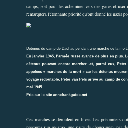
camps, soit pour les acheminer vers des gares et user 
remarquera l'étonnante priorité qu'ont donné les nazis pou
Détenus du camp de Dachau pendant une marche de la mort.
En janvier 1945, l’armée russe avance de plus en plus. 
détenus pouvant encore marcher -et, parmi eux, Peter v
appelées « marches de la mort » car les détenus meuren
voyage redoutable, Peter van Pels arrive au camp de conce
mai 1945.
Pris sur le site
annefrankguide.net
Ces marches se déroulent en hiver. Les prisonniers doi
précaires (un pyjama, une paire de chaussures), par des