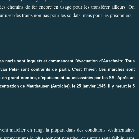
des chemins de fer encore en usage pour les transférer ailleurs. On
r user des trains non pas pour les soldats, mais pour les prisonniers.
Les nazis sont inquiets et commencent l’évacuation d’Auschwitz. Tous
an Pels- sont contraints de partir. C’est l’hiver. Ces marches sont
t en grand nombre, d’épuisement ou assassinés par les SS. Après un
ntration de Mauthausen (Autriche), le 25 janvier 1945. Il y meurt le 5
vent marcher en rang, la plupart dans des conditions vestimentaires
 températures le plus souvent négative, et surtout sans faiblir, sans