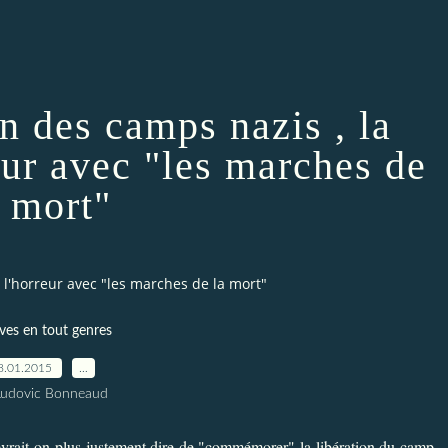
n des camps nazis , la
eur avec "les marches de
a mort"
 l'horreur avec "les marches de la mort"
ves en tout genres
8.01.2015
…
Ludovic Bonneaud
 devrait-on plus justement dire de "commémorer" la libération du camp