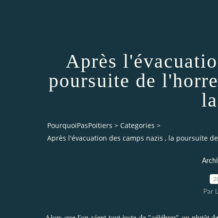
Après l'évacuatio
poursuite de l'horr
l
PourquoiPasPoitiers
>
Categories
>
Après l'évacuation des camps nazis , la poursuite de
Archi
2
Par 
Alors que l'on vient tout juste de "célébrer" ou plutôt