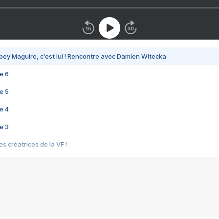
bey Maguire, c'est lui ! Rencontre avec Damien Witecka
e 6
e 5
e 4
e 3
s créatrices de la VF !
e 2
e 1
e Mektoub My Love arrive enfin ! Rencontre avec Shaïn Boumedine et Sal
i : après Toni en famille