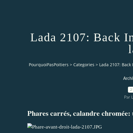
Lada 2107: Back In
l
PourquoiPasPoitiers
>
Categories
>
Lada 2107: Back I
Archi
2
Par 
Phares carrés, calandre chromée: 