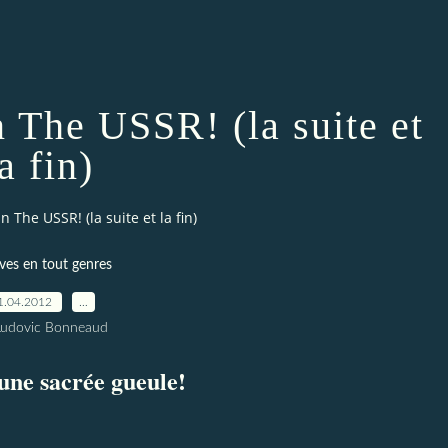
 The USSR! (la suite et
a fin)
n The USSR! (la suite et la fin)
ves en tout genres
1.04.2012
…
Ludovic Bonneaud
une sacrée gueule!