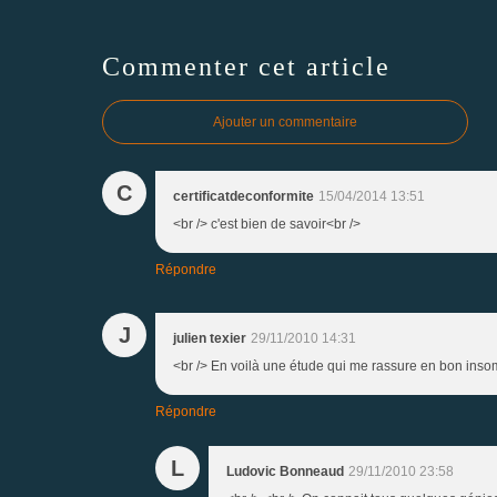
Commenter cet article
Ajouter un commentaire
C
certificatdeconformite
15/04/2014 13:51
<br /> c'est bien de savoir<br />
Répondre
J
julien texier
29/11/2010 14:31
<br /> En voilà une étude qui me rassure en bon insom
Répondre
L
Ludovic Bonneaud
29/11/2010 23:58