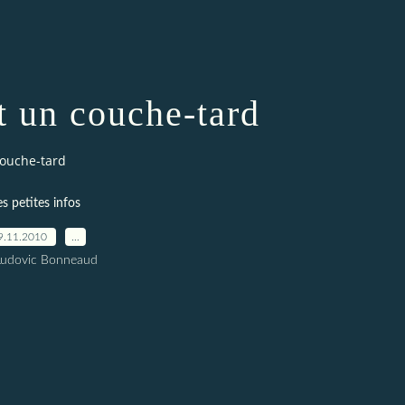
t un couche-tard
couche-tard
es petites infos
9.11.2010
…
Ludovic Bonneaud