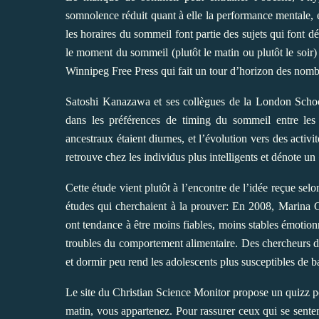
somnolence réduit quant à elle la performance mentale, 
les horaires du sommeil font partie des sujets qui font d
le moment du sommeil (plutôt le matin ou plutôt le soir) e
Winnipeg Free Press qui fait un
tour d’horizon
des nombre
Satoshi Kanazawa et ses collègues de la London School
dans les préférences de timing du sommeil entre le
ancestraux étaient diurnes, et l’évolution vers des activi
retrouve chez les individus plus intelligents et dénote un
Cette étude vient plutôt à l’encontre de l’idée reçue selo
études qui cherchaient à la prouver: En 2008, Marina G
ont tendance à être moins fiables, moins stables émotionn
troubles du comportement alimentaire. Des chercheurs d
et dormir peu rend les adolescents plus susceptibles de 
Le site du
Christian Science Monitor propose un quizz
po
matin, vous appartenez. Pour rassurer ceux qui se sentent