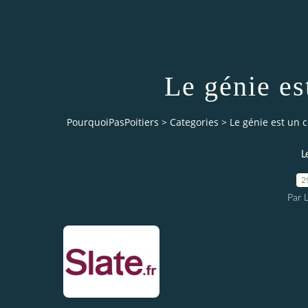
Le génie es
PourquoiPasPoitiers
>
Categories
>
Le génie est un 
L
2
Par 