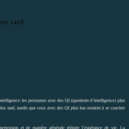
ent tard
ntelligence: les personnes avec des QI (quotients d’intelligence) plus
r plus tard, tandis que ceux avec des QI plus bas tendent à se coucher
ypertension
et de manière générale réduire l’espérance de vie. La