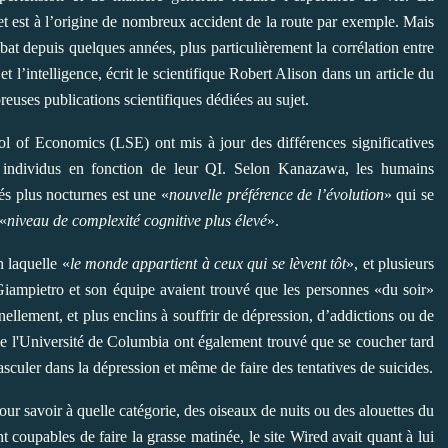
et est à l’origine de nombreux accident de la route par exemple. Mais
ébat depuis quelques années, plus particulièrement la corrélation entre
t l’intelligence, écrit le scientifique Robert Alison dans un article du
uses publications scientifiques dédiées au sujet.
 of Economics (LSE) ont mis à jour des différences significatives
s individus en fonction de leur QI. Selon Kanazawa, les humains
tés plus nocturnes est une «
nouvelle préférence de l’évolution
» qui se
 «
niveau de complexité cognitive plus élevé
».
n laquelle «
le monde appartient à ceux qui se lèvent tôt
», et plusieurs
iampietro et son équipe avaient trouvé que les personnes «du soir»
ellement, et plus enclins à souffrir de dépression, d’addictions ou de
e l'Université de Columbia ont également trouvé que se coucher tard
basculer dans la dépression et même
de faire des tentatives de suicides
.
ur savoir à quelle catégorie, des oiseaux de nuits ou des alouettes du
 coupables de faire la grasse matinée, le site Wired avait quant à lui