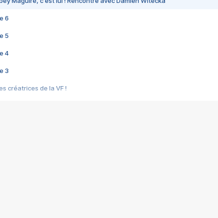
bey Maguire, c'est lui ! Rencontre avec Damien Witecka
e 6
e 5
e 4
e 3
s créatrices de la VF !
e 2
e 1
e Mektoub My Love arrive enfin ! Rencontre avec Shaïn Boumedine et Sal
i : après Toni en famille
elle réalise le bouleversant Dites lui que je l'aime
ais ! Rencontre autour de Vie privée de Rebecca Zlotowski
 de Marguerite, Grave... Rencontre avec Ella Rumpf